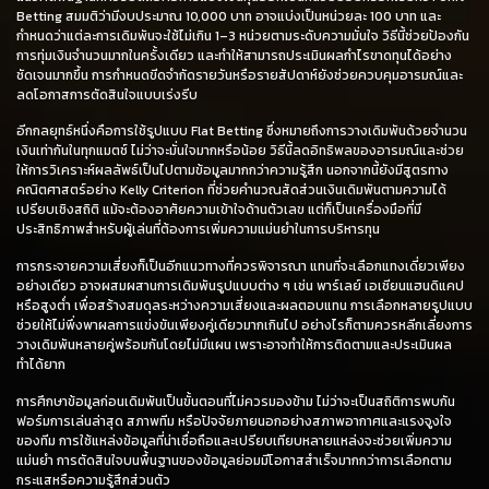
Betting สมมติว่ามีงบประมาณ 10,000 บาท อาจแบ่งเป็นหน่วยละ 100 บาท และ
กำหนดว่าแต่ละการเดิมพันจะใช้ไม่เกิน 1–3 หน่วยตามระดับความมั่นใจ วิธีนี้ช่วยป้องกัน
การทุ่มเงินจำนวนมากในครั้งเดียว และทำให้สามารถประเมินผลกำไรขาดทุนได้อย่าง
ชัดเจนมากขึ้น การกำหนดขีดจำกัดรายวันหรือรายสัปดาห์ยังช่วยควบคุมอารมณ์และ
ลดโอกาสการตัดสินใจแบบเร่งรีบ
อีกกลยุทธ์หนึ่งคือการใช้รูปแบบ Flat Betting ซึ่งหมายถึงการวางเดิมพันด้วยจำนวน
เงินเท่ากันในทุกแมตช์ ไม่ว่าจะมั่นใจมากหรือน้อย วิธีนี้ลดอิทธิพลของอารมณ์และช่วย
ให้การวิเคราะห์ผลลัพธ์เป็นไปตามข้อมูลมากกว่าความรู้สึก นอกจากนี้ยังมีสูตรทาง
คณิตศาสตร์อย่าง Kelly Criterion ที่ช่วยคำนวณสัดส่วนเงินเดิมพันตามความได้
เปรียบเชิงสถิติ แม้จะต้องอาศัยความเข้าใจด้านตัวเลข แต่ก็เป็นเครื่องมือที่มี
ประสิทธิภาพสำหรับผู้เล่นที่ต้องการเพิ่มความแม่นยำในการบริหารทุน
การกระจายความเสี่ยงก็เป็นอีกแนวทางที่ควรพิจารณา แทนที่จะเลือกแทงเดี่ยวเพียง
อย่างเดียว อาจผสมผสานการเดิมพันรูปแบบต่าง ๆ เช่น พาร์เลย์ เอเชียนแฮนดิแคป
หรือสูงต่ำ เพื่อสร้างสมดุลระหว่างความเสี่ยงและผลตอบแทน การเลือกหลายรูปแบบ
ช่วยให้ไม่พึ่งพาผลการแข่งขันเพียงคู่เดียวมากเกินไป อย่างไรก็ตามควรหลีกเลี่ยงการ
วางเดิมพันหลายคู่พร้อมกันโดยไม่มีแผน เพราะอาจทำให้การติดตามและประเมินผล
ทำได้ยาก
การศึกษาข้อมูลก่อนเดิมพันเป็นขั้นตอนที่ไม่ควรมองข้าม ไม่ว่าจะเป็นสถิติการพบกัน
ฟอร์มการเล่นล่าสุด สภาพทีม หรือปัจจัยภายนอกอย่างสภาพอากาศและแรงจูงใจ
ของทีม การใช้แหล่งข้อมูลที่น่าเชื่อถือและเปรียบเทียบหลายแหล่งจะช่วยเพิ่มความ
แม่นยำ การตัดสินใจบนพื้นฐานของข้อมูลย่อมมีโอกาสสำเร็จมากกว่าการเลือกตาม
กระแสหรือความรู้สึกส่วนตัว