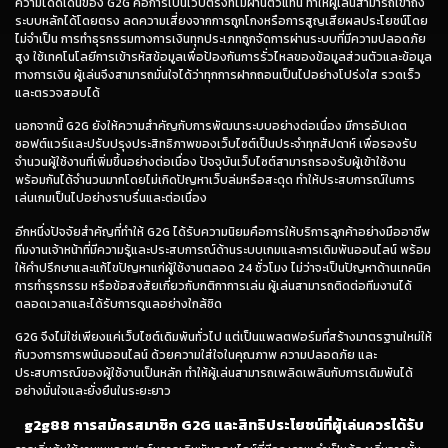
ความโดดเด่นของ G2G คือการเป็นเว็บตรงที่ไม่ผ่านตัวแทน ทำให้ผู้เล่นสามารถเข้าถึง
ระบบหลักได้โดยตรง ลดความเสี่ยงจากการถูกโกงหรือการสูญเสียผลประโยชน์โดย
ไม่จำเป็น การทำธุรกรรมทางการเงินทุกประเภทถูกจัดการผ่านระบบที่มีความปลอดภัย
สูง ใช้เทคโนโลยีการเข้ารหัสข้อมูลเพื่อป้องกันการรั่วไหลของข้อมูลส่วนตัวและข้อมูล
ทางการเงิน ผู้เล่นจึงสามารถมั่นใจได้ว่าทุกการฝากถอนเป็นไปอย่างโปร่งใส รวดเร็ว
และตรวจสอบได้
นอกจากนี้ G2G ยังให้ความสำคัญกับการพัฒนาระบบอย่างต่อเนื่อง มีการอัปเดต
ซอฟต์แวร์และปรับปรุงประสิทธิภาพของเว็บไซต์เป็นประจำทุกสัปดาห์ เพื่อรองรับ
จำนวนผู้ใช้งานที่เพิ่มขึ้นอย่างต่อเนื่อง ปัจจุบันเว็บไซต์สามารถรองรับผู้เข้าใช้งาน
พร้อมกันได้จำนวนมากโดยไม่เกิดปัญหาเว็บล่มหรือสะดุด ทำให้ประสบการณ์ในการ
เล่นเกมเป็นไปอย่างราบรื่นและต่อเนื่อง
อีกหนึ่งปัจจัยสำคัญที่ทำให้ G2G ได้รับความนิยมคือการให้บริการลูกค้าอย่างมืออาชีพ
ทีมงานเจ้าหน้าที่มีความรู้และประสบการณ์ด้านระบบเกมและการเดิมพันออนไลน์ พร้อม
ให้คำปรึกษาและแก้ไขปัญหาแก่ผู้ใช้งานตลอด 24 ชั่วโมง ไม่ว่าจะเป็นปัญหาด้านเทคนิค
การทำธุรกรรม หรือข้อสงสัยเกี่ยวกับกติกาการเล่น ผู้เล่นสามารถติดต่อทีมงานได้
ตลอดเวลาและได้รับการดูแลอย่างใกล้ชิด
G2G จึงไม่ใช่เพียงแค่เว็บไซต์เดิมพันทั่วไป แต่เป็นแพลตฟอร์มที่สร้างมาตรฐานใหม่ให้
กับวงการการพนันออนไลน์ ด้วยความใส่ใจในคุณภาพ ความปลอดภัย และ
ประสบการณ์ของผู้ใช้งานเป็นหลัก ทำให้ผู้เล่นสามารถเพลิดเพลินกับการเดิมพันได้
อย่างมั่นใจและยั่งยืนในระยะยาว
g2g88 การสมัครสมาชิก G2G และสิทธิประโยชน์ที่ผู้เล่นควรได้รับ