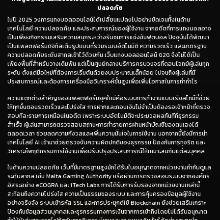
ปลอดภัย
ในปี 2025 วงการแทงบอลออนไลน์ได้เปลี่ยนแปลงไปอย่างชัดเจนทั้งในด้าน
เทคโนโลยี ความปลอดภัย และประสบการณ์ของผู้ใช้งาน จากอดีตที่การแทงบอลอาจ
เป็นเพียงกิจกรรมเสริมความสนุกระหว่างรับชมการแข่งขันฟุตบอล ปัจจุบันได้พัฒนา
เป็นแพลตฟอร์มดิจิทัลเต็มรูปแบบที่รวมระบบอัตโนมัติ ความรวดเร็ว และมาตรฐาน
ความปลอดภัยระดับสากลเข้าไว้ด้วยกัน เว็บแทงบอลออนไลน์ G2G จึงไม่ได้เป็น
เพียงพื้นที่สำหรับวางเดิมพัน แต่เป็นศูนย์กลางบริการครบวงจรที่ตอบโจทย์ผู้เล่นทุก
ระดับ ตั้งแต่มือใหม่ที่ต้องการเริ่มต้นด้วยงบประมาณเล็กน้อย ไปจนถึงผู้เล่นที่มี
ประสบการณ์และต้องการเครื่องมือวิเคราะห์ขั้นสูงเพื่อเพิ่มโอกาสในการทำกำไร
ความแตกต่างสำคัญของแพลตฟอร์มยุคใหม่คือระบบการทำงานแบบเรียลไทม์ที่ช่วย
ให้ทุกขั้นตอนรวดเร็วและโปร่งใส การฝากและถอนเงินไม่จำเป็นต้องรอเจ้าหน้าที่ตรวจ
สอบทีละรายการเหมือนในอดีต เพราะระบบอัตโนมัติจะประมวลผลทันทีที่ธุรกรรม
สำเร็จ ผู้เล่นสามารถตรวจสอบสถานะการทำรายการผ่านหน้าบัญชีของตนเองได้
ตลอดเวลา ช่วยลดความกังวลและเพิ่มความมั่นใจในการใช้งาน นอกจากนี้ยังมีการนำ
เทคโนโลยี AI เข้ามาช่วยตรวจจับความผิดปกติของธุรกรรม ป้องกันการทุจริต และ
วิเคราะห์พฤติกรรมการใช้งานเพื่อปรับปรุงประสบการณ์ให้เหมาะสมกับแต่ละบุคคล
ในด้านความปลอดภัย เว็บที่มีมาตรฐานสูงมักได้รับใบอนุญาตจากหน่วยงานกำกับดูแล
ระดับสากล เช่น Malta Gaming Authority หรือผ่านการตรวจสอบระบบจากองค์กร
อิสระอย่าง eCOGRA และ iTech Labs การได้รับการรับรองจากหน่วยงานเหล่านี้
สะท้อนถึงความโปร่งใส ความเป็นธรรมของระบบ และการคุ้มครองข้อมูลผู้ใช้งาน
อย่างจริงจัง ระบบเข้ารหัส SSL และการประยุกต์ใช้ Blockchain ยังช่วยเสริมเกราะ
ป้องกันข้อมูลส่วนบุคคลและธุรกรรมทางการเงินจากการเข้าถึงโดยไม่ได้รับอนุญาต