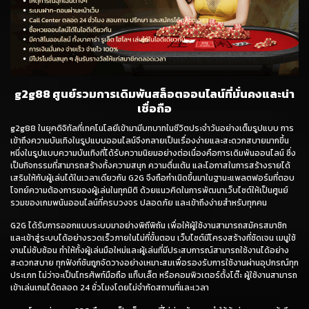
g2g88 ศูนย์รวมการเดิมพันสล็อตออนไลน์ที่มั่นคงและน่า
เชื่อถือ
g2g88
ในยุคดิจิทัลที่เทคโนโลยีเข้ามามีบทบาทในชีวิตประจำวันอย่างเต็มรูปแบบ การ
เข้าถึงความบันเทิงในรูปแบบออนไลน์จึงกลายเป็นเรื่องง่ายและสะดวกสบายมากขึ้น
หนึ่งในรูปแบบความบันเทิงที่ได้รับความนิยมอย่างต่อเนื่องคือการเดิมพันออนไลน์ ซึ่ง
เป็นกิจกรรมที่สามารถสร้างทั้งความสนุก ความตื่นเต้น และโอกาสในการสร้างรายได้
เสริมให้กับผู้เล่นได้ในเวลาเดียวกัน G2G จึงถือกำเนิดขึ้นมาในฐานะแพลตฟอร์มที่ตอบ
โจทย์ความต้องการของผู้เล่นในทุกมิติ ด้วยแนวคิดในการพัฒนาเว็บไซต์ให้เป็นศูนย์
รวมของเกมพนันออนไลน์ที่ครบวงจร ปลอดภัย และเข้าถึงง่ายสำหรับทุกคน
G2G ได้รับการออกแบบระบบมาอย่างพิถีพิถัน เพื่อให้ผู้ใช้งานสามารถสมัครสมาชิก
และเข้าสู่ระบบได้อย่างรวดเร็วภายในไม่กี่ขั้นตอน เว็บไซต์มีโครงสร้างที่ชัดเจน เมนูใช้
งานไม่ซับซ้อน ทำให้ทั้งผู้เล่นมือใหม่และผู้เล่นที่มีประสบการณ์สามารถใช้งานได้อย่าง
สะดวกสบาย ทุกฟังก์ชันถูกจัดวางอย่างเหมาะสมเพื่อรองรับการใช้งานผ่านอุปกรณ์ทุก
ประเภท ไม่ว่าจะเป็นโทรศัพท์มือถือ แท็บเล็ต หรือคอมพิวเตอร์ตั้งโต๊ะ ผู้ใช้งานสามารถ
เข้าเล่นเกมได้ตลอด 24 ชั่วโมงโดยไม่จำกัดสถานที่และเวลา