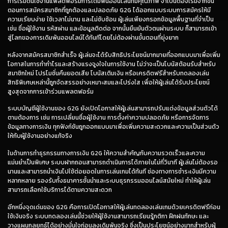
การเริ่มต้นใช้งานแพลตฟอร์มการเดิมพันออนไลน์ที่มีคุณภาพ จำเป็นต้องเริ่มจากขั้น
ตอนการสมัครสมาชิกที่ถูกต้องและปลอดภัย G2G ได้ออกแบบระบบการสมัครให้มี
ความเรียบง่าย ใช้เวลาไม่นาน และไม่ซับซ้อน ผู้เล่นเพียงกรอกข้อมูลพื้นฐานที่จำเป็น
เช่น ชื่อผู้ใช้งาน รหัสผ่าน และข้อมูลติดต่อ จากนั้นยืนยันตัวตนผ่านระบบ ก็สามารถเข้า
สู่โลกของการเดิมพันออนไลน์ได้ทันทีโดยไม่ต้องผ่านขั้นตอนที่ยุ่งยาก
หลังจากสมัครสมาชิกสำเร็จ ผู้เล่นจะได้รับสิทธิประโยชน์มากมายที่ออกแบบมาเพื่อเพิ่ม
โอกาสในการทำกำไรและสร้างแรงจูงใจในการใช้งาน ไม่ว่าจะเป็นโบนัสต้อนรับสำหรับ
สมาชิกใหม่ โปรโมชั่นคืนยอดเสีย โบนัสเติมเงิน หรือเครดิตฟรีสำหรับทดลองเล่น
สิทธิพิเศษเหล่านี้ถูกจัดสรรอย่างเหมาะสมและโปร่งใส เพื่อให้ผู้เล่นได้รับประโยชน์
สูงสุดจากการเข้าร่วมแพลตฟอร์ม
ระบบบัญชีผู้ใช้งานของ G2G ยังเปิดโอกาสให้ผู้เล่นสามารถปรับแต่งข้อมูลส่วนตัวได้
ตามต้องการ เช่น การเปลี่ยนชื่อผู้ใช้งาน การตั้งค่าความปลอดภัย หรือการจัดการ
ข้อมูลทางการเงิน ทุกฟังก์ชันถูกออกแบบมาเพื่อเพิ่มความสะดวกและความเป็นส่วนตัว
ให้กับผู้ใช้งานอย่างแท้จริง
ในด้านการทำธุรกรรมทางการเงิน G2G ให้ความสำคัญกับความรวดเร็วและความ
แม่นยำเป็นพิเศษ ระบบฝากถอนสามารถดำเนินการได้ภายในไม่กี่วินาที ผู้เล่นไม่ต้องรอ
นานและสามารถนำเงินไปใช้ต่อยอดในการเล่นเกมได้ทันที ช่องทางการชำระเงินมีความ
หลากหลาย รองรับทั้งธนาคารชั้นนำและระบบธุรกรรมออนไลน์สมัยใหม่ ทำให้ผู้เล่น
สามารถเลือกใช้บริการได้ตามความสะดวก
อีกหนึ่งจุดเด่นของ G2G คือการเปิดโอกาสให้ผู้เล่นทดลองเล่นเกมด้วยเครดิตฟรีก่อน
ใช้เงินจริง ระบบทดลองเล่นนี้ช่วยให้ผู้ใช้งานสามารถเรียนรู้กติกา ฝึกฝนทักษะ และ
วางแผนกลยุทธ์ได้อย่างมั่นใจก่อนลงเดิมพันจริง ซึ่งเป็นประโยชน์อย่างมากสำหรับผู้