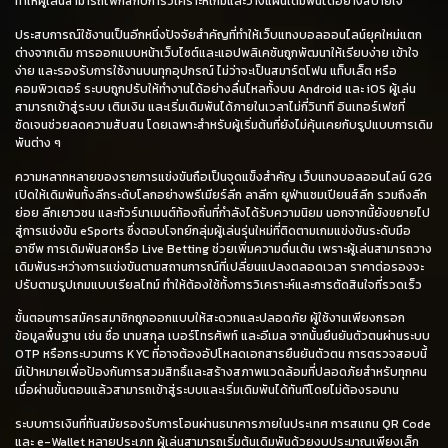
ทำให้ผู้เล่นสามารถโฟกัสกับการวิเคราะห์เกมและวางแผนเดิมพันได้อย่างสบายใจ
ประสบการณ์ใช้งานเป็นอีกหนึ่งปัจจัยสำคัญที่ทำให้เว็บแทงบอลออนไลน์ยุคใหม่แตก
ต่างจากเดิม การออกแบบหน้าเว็บไซต์และแอปพลิเคชันถูกพัฒนาให้เรียบง่าย เข้าใจ
ง่าย และรองรับการใช้งานบนทุกอุปกรณ์ ไม่ว่าจะเป็นสมาร์ตโฟน แท็บเล็ต หรือ
คอมพิวเตอร์ ระบบถูกปรับให้ทำงานได้อย่างลื่นไหลทั้งบน Android และ iOS ผู้เล่น
สามารถเข้าสู่ระบบ เติมเงิน และเริ่มเดิมพันได้ภายในเวลาไม่กี่วินาที อินเทอร์เฟซที่
ชัดเจนช่วยลดความสับสน โดยเฉพาะสำหรับผู้เริ่มต้นที่ยังไม่คุ้นเคยกับรูปแบบการเดิม
พันต่าง ๆ
ความหลากหลายของรายการแข่งขันถือเป็นจุดแข็งสำคัญ เว็บแทงบอลออนไลน์ G2G
เปิดให้เดิมพันทั้งลีกระดับโลกอย่างพรีเมียร์ลีก ลาลีกา ยูฟ่าแชมเปียนส์ลีก รวมถึงลีก
ย่อย ลีกเยาวชน และทัวร์นาเมนต์ท้องถิ่นที่กำลังได้รับความนิยม นอกจากนี้ยังขยายไป
สู่การแข่งขัน eSports ซึ่งตอบโจทย์กลุ่มผู้เล่นรุ่นใหม่ที่ติดตามเกมแข่งขันระดับมือ
อาชีพ การเดิมพันสดหรือ Live Betting ช่วยเพิ่มความตื่นเต้น เพราะผู้เล่นสามารถวาง
เดิมพันระหว่างการแข่งขันตามสถานการณ์ที่เปลี่ยนแปลงตลอดเวลา ราคาต่อรองจะ
ปรับตามรูปเกมแบบเรียลไทม์ ทำให้ต้องใช้ทั้งการวิเคราะห์และการตัดสินใจที่รวดเร็ว
ขั้นตอนการสมัครสมาชิกถูกออกแบบให้สะดวกและปลอดภัย ผู้ใช้งานเพียงกรอก
ข้อมูลพื้นฐาน เช่น ชื่อ นามสกุล เบอร์โทรศัพท์ และอีเมล จากนั้นยืนยันตัวตนผ่านระบบ
OTP หรือกระบวนการ KYC ที่อาจต้องอัปโหลดเอกสารยืนยันตัวตน การตรวจสอบนี้
มีเป้าหมายเพื่อป้องกันการสวมสิทธิ์และสร้างสภาพแวดล้อมที่ปลอดภัยสำหรับทุกคน
เมื่อผ่านขั้นตอนแล้วสามารถเข้าสู่ระบบและเริ่มเดิมพันได้ทันทีโดยไม่ต้องรอนาน
ระบบการเงินที่ทันสมัยรองรับการโอนผ่านธนาคารภายในประเทศ การสแกน QR Code
และ e-Wallet หลายประเภท ผู้เล่นสามารถเริ่มต้นเดิมพันด้วยงบประมาณเพียงเล็ก