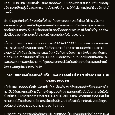
น้อย เช่น 10 บาท ซึ่งเหมาะสำหรับการทดลองระบบหรือฝึกวางแผนก่อนเพิ่มเงินลงทุน
จริง ความยืดหยุ่นนี้ช่วยลดแรงกดดันและเปิดโอกาสให้ผู้เล่นทุกกลุ่มเข้าถึงบริการได้
ง่ายขึ้น
อีกหนึ่งจุดเด่นคือทีมซัพพอร์ตที่พร้อมให้บริการตลอด 24 ชั่วโมง ไม่ว่าจะเป็นการ
สอบถามข้อมูล การแก้ไขปัญหาทางเทคนิค หรือการแนะนำวิธีใช้งาน ผู้เล่นสามารถ
ติดต่อผ่านแชตสด อีเมล หรือคอลเซ็นเตอร์ได้ตลอดเวลา การมีเจ้าหน้าที่ดูแลอย่าง
ต่อเนื่องช่วยเสริมความมั่นใจและสร้างความประทับใจในระยะยาว
เมื่อมองภาพรวม เว็บแทงบอลออนไลน์ G2G ในปี 2025 จึงไม่ใช่เพียงแพลตฟอร์ม
วางเดิมพัน แต่เป็นระบบนิเวศดิจิทัลที่รวมความบันเทิง ความปลอดภัย และความ
สะดวกไว้ในที่เดียว ผู้เล่นสามารถเพลิดเพลินกับการรับชมการแข่งขัน ควบคู่กับการ
วิเคราะห์และวางแผนอย่างเป็นระบบ เทคโนโลยีที่ก้าวหน้าช่วยลดขั้นตอนยุ่งยากและ
เพิ่มประสิทธิภาพการใช้งาน ทำให้ทุกประสบการณ์เป็นไปอย่างราบรื่นและตอบโจทย์
ไลฟ์สไตล์ยุคใหม่อย่างแท้จริง
วางแผนอย่างมืออาชีพกับเว็บแทงบอลออนไลน์ G2G เพื่อการเล่นระยะ
ยาวอย่างยั่งยืน
แม้เว็บแทงบอลออนไลน์จะพัฒนาไปไกลเพียงใด สิ่งที่กำหนดผลลัพธ์ในระยะยาวยัง
คงเป็นวินัยและการบริหารจัดการเงินทุนของผู้เล่น หลายคนเริ่มต้นด้วยความมั่นใจใน
ทีมที่ชื่นชอบ แต่หากขาดการวางแผนและควบคุมงบประมาณ ความสนุกอาจกลายเป็น
ความกดดันได้อย่างรวดเร็ว การเล่นอย่างมีระบบจึงเป็นหัวใจสำคัญที่จะช่วยให้คุณ
อยู่ในเกมได้ยาวนานและลดความเสี่ยงที่ไม่จำเป็น
แนวคิดพื้นฐานที่ควรยึดถือคือการแบ่งเงินทุนออกเป็นหน่วยย่อยหรือที่เรียกว่า Unit