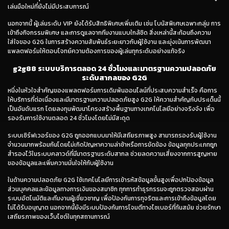
เล่นมือใหม่ที่ยังไม่มีประสบการณ์
นอกจากนี้ ผู้เล่นระดับ VIP ยังได้รับสิทธิพิเศษเพิ่มเติม เช่น โบนัสพิเศษเฉพาะกลุ่ม การ
เข้าถึงกิจกรรมพิเศษ และการดูแลจากทีมงานแบบใกล้ชิด สิ่งเหล่านี้สะท้อนถึงความ
ใส่ใจของ G2G ในการสร้างความสัมพันธ์ระยะยาวกับผู้ใช้งาน และมุ่งเน้นการพัฒนา
แพลตฟอร์มให้ตอบโจทย์ความต้องการของผู้เล่นทุกระดับอย่างแท้จริง
g2g88 ระบบบริการตลอด 24 ชั่วโมงและมาตรฐานความปลอดภัย
ระดับสากลของ G2G
หนึ่งในหัวใจสำคัญของแพลตฟอร์มการเดิมพันออนไลน์ที่ประสบความสำเร็จ คือการ
ให้บริการที่ต่อเนื่องและมีมาตรฐานความปลอดภัยสูง G2G ให้ความสำคัญกับประเด็นนี้
เป็นอันดับแรก โดยลงทุนพัฒนาโครงสร้างพื้นฐานทางเทคโนโลยีอย่างจริงจัง เพื่อ
รองรับการใช้งานตลอด 24 ชั่วโมงโดยไม่มีสะดุด
ระบบเซิร์ฟเวอร์ของ G2G ถูกออกแบบมาให้มีเสถียรภาพสูง สามารถรองรับผู้ใช้งาน
จำนวนมากพร้อมกันโดยไม่เกิดปัญหาความล่าช้าหรือการขัดข้อง ข้อมูลทุกประเภทถูก
สำรองไว้ในระบบคลาวด์ที่มีมาตรฐานระดับสากล ช่วยลดความเสี่ยงจากการสูญหาย
ของข้อมูลและเพิ่มความมั่นใจให้กับผู้ใช้งาน
ในด้านความปลอดภัย G2G ใช้เทคโนโลยีการเข้ารหัสข้อมูลขั้นสูงเพื่อปกป้องข้อมูล
ส่วนบุคคลและข้อมูลทางการเงินของสมาชิก ทุกการทำธุรกรรมจะถูกตรวจสอบผ่าน
ระบบอัตโนมัติและทีมงานผู้เชี่ยวชาญ เพื่อป้องกันการทุจริตและการเข้าถึงข้อมูลโดย
ไม่ได้รับอนุญาต นอกจากนี้ยังมีระบบป้องกันการโจมตีทางไซเบอร์ที่ทันสมัย ช่วยรักษา
เสถียรภาพของเว็บไซต์ในทุกสถานการณ์