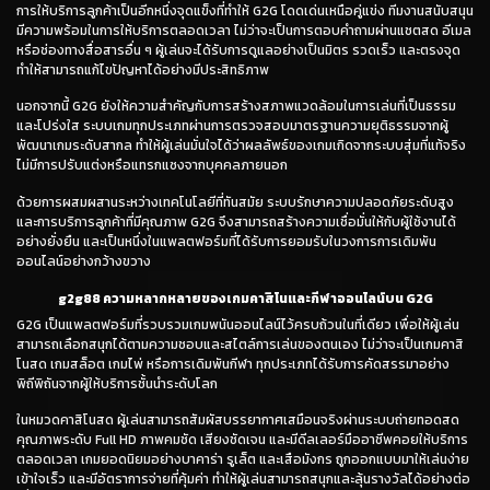
การให้บริการลูกค้าเป็นอีกหนึ่งจุดแข็งที่ทำให้ G2G โดดเด่นเหนือคู่แข่ง ทีมงานสนับสนุน
มีความพร้อมในการให้บริการตลอดเวลา ไม่ว่าจะเป็นการตอบคำถามผ่านแชตสด อีเมล
หรือช่องทางสื่อสารอื่น ๆ ผู้เล่นจะได้รับการดูแลอย่างเป็นมิตร รวดเร็ว และตรงจุด
ทำให้สามารถแก้ไขปัญหาได้อย่างมีประสิทธิภาพ
นอกจากนี้ G2G ยังให้ความสำคัญกับการสร้างสภาพแวดล้อมในการเล่นที่เป็นธรรม
และโปร่งใส ระบบเกมทุกประเภทผ่านการตรวจสอบมาตรฐานความยุติธรรมจากผู้
พัฒนาเกมระดับสากล ทำให้ผู้เล่นมั่นใจได้ว่าผลลัพธ์ของเกมเกิดจากระบบสุ่มที่แท้จริง
ไม่มีการปรับแต่งหรือแทรกแซงจากบุคคลภายนอก
ด้วยการผสมผสานระหว่างเทคโนโลยีที่ทันสมัย ระบบรักษาความปลอดภัยระดับสูง
และการบริการลูกค้าที่มีคุณภาพ G2G จึงสามารถสร้างความเชื่อมั่นให้กับผู้ใช้งานได้
อย่างยั่งยืน และเป็นหนึ่งในแพลตฟอร์มที่ได้รับการยอมรับในวงการการเดิมพัน
ออนไลน์อย่างกว้างขวาง
g2g88 ความหลากหลายของเกมคาสิโนและกีฬาออนไลน์บน G2G
G2G เป็นแพลตฟอร์มที่รวบรวมเกมพนันออนไลน์ไว้ครบถ้วนในที่เดียว เพื่อให้ผู้เล่น
สามารถเลือกสนุกได้ตามความชอบและสไตล์การเล่นของตนเอง ไม่ว่าจะเป็นเกมคาสิ
โนสด เกมสล็อต เกมไพ่ หรือการเดิมพันกีฬา ทุกประเภทได้รับการคัดสรรมาอย่าง
พิถีพิถันจากผู้ให้บริการชั้นนำระดับโลก
ในหมวดคาสิโนสด ผู้เล่นสามารถสัมผัสบรรยากาศเสมือนจริงผ่านระบบถ่ายทอดสด
คุณภาพระดับ Full HD ภาพคมชัด เสียงชัดเจน และมีดีลเลอร์มืออาชีพคอยให้บริการ
ตลอดเวลา เกมยอดนิยมอย่างบาคาร่า รูเล็ต และเสือมังกร ถูกออกแบบมาให้เล่นง่าย
เข้าใจเร็ว และมีอัตราการจ่ายที่คุ้มค่า ทำให้ผู้เล่นสามารถสนุกและลุ้นรางวัลได้อย่างต่อ