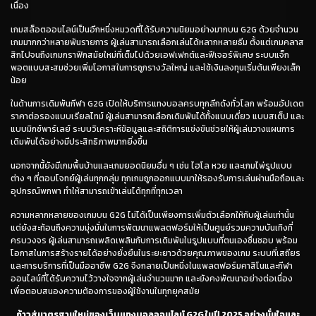
เนื่อง
เกมสล็อตออนไลน์เป็นอีกหนึ่งหมวดที่ได้รับความนิยมอย่างมากบน G2G ด้วยจำนวน
เกมมากกว่าหลายพันรายการ ผู้เล่นสามารถเลือกเล่นได้หลากหลายธีม ตั้งแต่เกมคลาส
สิกไปจนถึงเกมกราฟิกสมัยใหม่ที่เต็มไปด้วยเอฟเฟกต์และฟีเจอร์พิเศษ ระบบแจ็ก
พอตแบบสะสมช่วยเพิ่มโอกาสในการถูกรางวัลใหญ่ และใช้เงินลงทุนเริ่มต้นเพียงเล็ก
น้อย
ในด้านการเดิมพันกีฬา G2G เปิดให้บริการแทงบอลครบทุกลีกดังทั่วโลก พร้อมอัปเดต
ราคาต่อรองแบบเรียลไทม์ ผู้เล่นสามารถเลือกเดิมพันได้ทั้งแบบเดี่ยว แบบสเต็ป และ
แบบมิกซ์พาร์เลย์ ระบบวิเคราะห์ข้อมูลและสถิติการแข่งขันช่วยให้ผู้เล่นวางแผนการ
เดิมพันได้อย่างมีประสิทธิภาพมากยิ่งขึ้น
นอกจากนี้ยังมีเกมพื้นบ้านและเกมยอดนิยมอื่น ๆ เช่น ไฮโล หวย และเกมไพ่รูปแบบ
ต่าง ๆ ที่ตอบโจทย์ผู้เล่นทุกกลุ่ม ทุกเกมถูกออกแบบมาให้รองรับการเล่นผ่านมือถือและ
อุปกรณ์พกพา ทำให้สามารถเข้าเล่นได้ทุกที่ทุกเวลา
ความหลากหลายของเกมบน G2G ไม่ได้เป็นเพียงการเพิ่มตัวเลือกให้กับผู้เล่นเท่านั้น
แต่ยังสะท้อนถึงความมุ่งมั่นในการพัฒนาแพลตฟอร์มให้เป็นศูนย์รวมความบันเทิงที่
ครบวงจร ผู้เล่นสามารถเพลิดเพลินกับการเดิมพันในรูปแบบที่ตนเองชื่นชอบ พร้อม
โอกาสในการสร้างรายได้อย่างยั่งยืนในระยะยาวด้วยคุณภาพของเกม ระบบที่เสถียร
และการบริการที่เป็นมืออาชีพ G2G จึงกลายเป็นหนึ่งในแพลตฟอร์มคาสิโนและกีฬา
ออนไลน์ที่ได้รับความไว้วางใจจากผู้เล่นจำนวนมาก และยังคงพัฒนาอย่างต่อเนื่อง
เพื่อตอบสนองความต้องการของผู้ใช้งานในทุกยุคสมัย
ก้าวสู่มาตรฐานใหม่ของเว็บแทงบอลออนไลน์ G2G ในปี 2025 อย่างมั่นใจและ