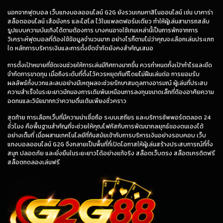
นอกจากฟุตบอล เว็บแทงบอลออนไลน์ G2G ยังรวมเกมคาสิโนออนไลน์ เช่น บาคาร่า
สล็อตออนไลน์ เสือมังกร และไฮโล ไว้ในแพลตฟอร์มเดียว ทำให้ผู้เล่นสามารถสลับ
รูปแบบความบันเทิงได้ตามต้องการ บางคนอาจใช้เกมเหล่านี้เป็นการพักจากการ
วิเคราะห์ฟุตบอลที่ต้องใช้ข้อมูลจำนวนมาก อย่างไรก็ตามไม่ว่าคุณจะเลือกเล่นประเภท
ใด หลักการบริหารเงินและการตั้งขีดจำกัดยังคงสำคัญเสมอ
การตั้งเป้าหมายที่ชัดเจนช่วยให้การเล่นมีทิศทางมากขึ้น ควรกำหนดทั้งเป้ากำไรและขีด
จำกัดการขาดทุน เมื่อถึงระดับที่ตั้งไว้ควรหยุดทันทีโดยไม่ฝืนเล่นต่อ การยอมรับ
ผลลัพธ์ทั้งบวกและลบอย่างมีเหตุผลจะช่วยรักษาสมดุลทางอารมณ์ ผู้เล่นที่ประสบ
ความสำเร็จในระยะยาวมักมองการเดิมพันเหมือนการลงทุนขนาดเล็กที่ต้องอาศัยความ
อดทนและวินัยมากกว่าความตื่นเต้นเพียงชั่วคราว
สุดท้าย การเลือกเว็บที่มีความน่าเชื่อถือ ระบบเสถียร และบริการซัพพอร์ตตลอด 24
ชั่วโมง คือพื้นฐานสำคัญที่จะช่วยให้คุณโฟกัสกับการพัฒนากลยุทธ์ของตนเองได้
อย่างเต็มที่ เมื่อผสานเทคโนโลยีที่ทันสมัยเข้ากับการบริหารเงินอย่างรอบคอบ เว็บ
แทงบอลออนไลน์ G2G จึงกลายเป็นพื้นที่ที่เปิดโอกาสให้ผู้เล่นสร้างประสบการณ์ที่ทั้ง
สนุก ปลอดภัย และยั่งยืนในระยะยาวได้อย่างแท้จริง
สล็อตเว็บตรง
สล็อตเครดิตฟรี
สล็อตทดลองเล่นฟรี