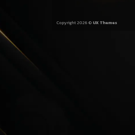
Copyright 2026 ©
UX Themes